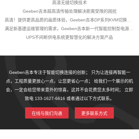
高清无缝切换技术
Geeben吉本超高清传输处理解决距离受限的困扰
高清！提供更高品质的画质体验，Geeben吉本DP系列KVM切换器发布
满足新基建运维管理的需求，Geeben吉本新一代智能控制型电源模块介绍
UPS不间断供电系统更智慧化的解决方案产品
Geeben吉本专注于智能切换连接的创新；
只为让连接再智能一
点，工程质量更放心一点，让您更省心一点；
给我们一个展示的机
会，一定会给您带来意外的惊喜，这并不会花费您太多时间；
立即
致电 133-1627-6616 或者通过以下方式联系。
在线与我们沟通
更多联系方式