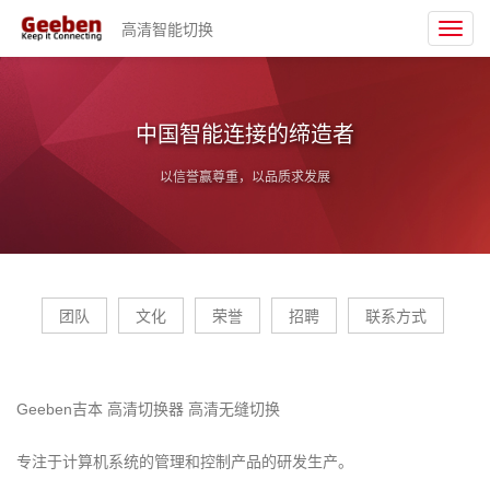
高清智能切换
Toggl
navig
中国智能连接的缔造者
以信誉赢尊重，以品质求发展
团队
文化
荣誉
招聘
联系方式
Geeben吉本 高清切换器 高清无缝切换
专注于计算机系统的管理和控制产品的研发生产。