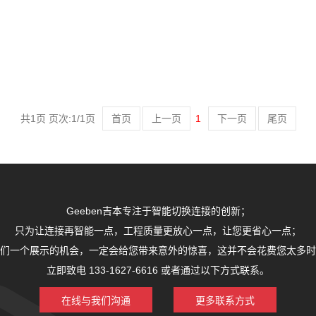
共1页 页次:1/1页
首页
上一页
1
下一页
尾页
Geeben吉本专注于智能切换连接的创新；
只为让连接再智能一点，工程质量更放心一点，让您更省心一点；
们一个展示的机会，一定会给您带来意外的惊喜，这并不会花费您太多时
立即致电 133-1627-6616 或者通过以下方式联系。
在线与我们沟通
更多联系方式