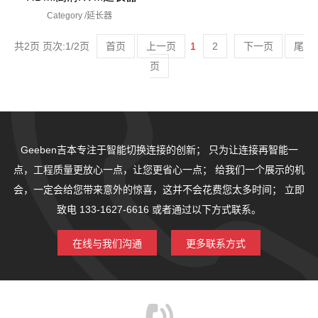
Category /
延长器
共2页 页次:1/2页
首页
上一页
1
2
下一页
尾
页
Geeben吉本专注于智能切换连接的创新；
只为让连接再智能一
点，工程质量更放心一点，让您更省心一点；
给我们一个展示的机
会，一定会给您带来意外的惊喜，这并不会花费您太多时间；
立即
致电 133-1627-6616 或者通过以下方式联系。
在线与我们沟通
更多联系方式