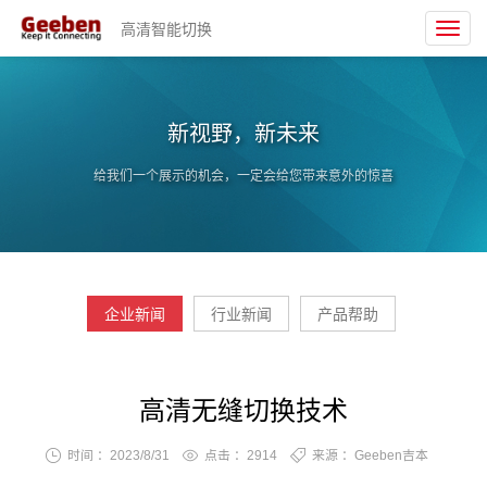
高清智能切换
Toggl
navig
新视野，新未来
给我们一个展示的机会，一定会给您带来意外的惊喜
企业新闻
行业新闻
产品帮助
高清无缝切换技术
时间 ：2023/8/31
点击 ：
2914
来源 ：Geeben吉本