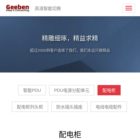
高清智能切换
Toggl
navig
精雕细琢，精益求精
超过2000例客户选择了我们，我们永远只做精品
智能PDU
PDU电源分配单元
配电柜
配电柜列头柜
防水插头插座
电线电缆配件
配电柜