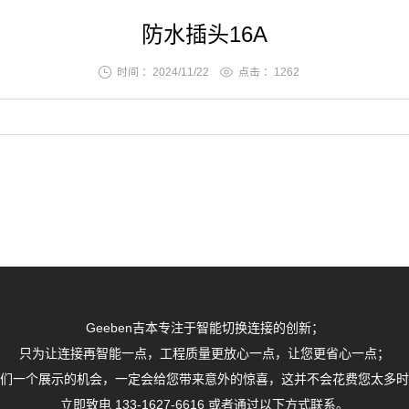
防水插头16A
时间 ：2024/11/22
点击 ：
1262
Geeben吉本专注于智能切换连接的创新；
只为让连接再智能一点，工程质量更放心一点，让您更省心一点；
们一个展示的机会，一定会给您带来意外的惊喜，这并不会花费您太多时
立即致电 133-1627-6616 或者通过以下方式联系。